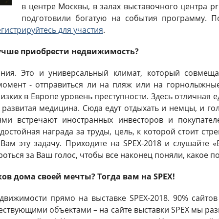
в центре Москвы, в залах выставочного центра p
подготовили богатую на события программу. П
гистрируйтесь для участия
.
учше приобрести недвижимость?
ания. Это и универсальный климат, который совмеща
мент - отправиться ли на пляж или на горнолыжные
низких в Европе уровень преступности. Здесь отличная 
, развитая медицина. Сюда едут отдыхать и немцы, и го
ями встречают иностранных инвесторов и покупател
 достойная награда за труды, цель, к которой стоит ст
Вам эту задачу. Приходите на SPEX-2018 и слушайте 
оться за Ваш голос, чтобы все наконец поняли, какое 
ов дома своей мечты? Тогда вам на SPEX!
движимости прямо на выставке SPEX-2018. 90% сайтов
ествующими объектами – на сайте выставки SPEX мы раз