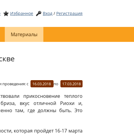
е
Избранное
Вход
/
Регистрация
Материалы
скве
и проведения:
с
16.03.2018
по
17.03.2018
ствовали прикосновение теплого
 бриза, вкус отличной Риохи и,
енно там, где должны быть. Это
ости, которая пройдет 16-17 марта