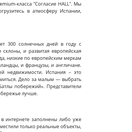
remium-класса "Согласие HALL". Мы
огрузитесь в атмосферу Испании,
ет 300 солнечных дней в году с
 склоны, и развитая европейская
еда, низкие по европейским меркам
лландцы, и французы, и англичане.
ей недвижимости. Испания – это
ремиться. Дело за малым — выбрать
«Батлы побережий». Представители
побережье лучше.
 в интернете заполнены либо уже
местили только реальные объекты,