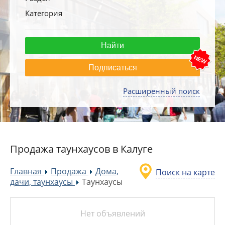
Категория
Подписаться
Расширенный поиск
Продажа таунхаусов в Калуге
Главная
Продажа
Дома,
Поиск на карте
»
»
дачи, таунхаусы
Таунхаусы
»
Нет объявлений